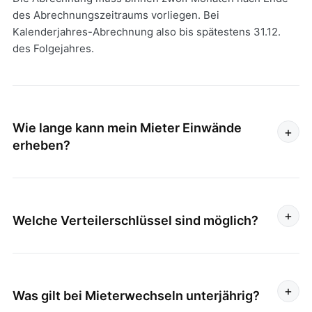
des Abrechnungszeitraums vorliegen. Bei
Kalenderjahres-Abrechnung also bis spätestens 31.12.
des Folgejahres.
Wie lange kann mein Mieter Einwände
+
erheben?
In der Regel 12 Monate ab Erhalt. Hierbei können
regionale Unterschiede oder besondere
Mietvertragsbedingungen gelten.
+
Welche Verteilerschlüssel sind möglich?
Nach HeizkostenV: mindestens 50 %, höchstens 70 % der
Kosten nach Verbrauch, der Rest nach Wohnfläche. Die
genaue Aufteilung legt der Vermieter fest, üblich sind
+
70/30 oder 50/50.
Was gilt bei Mieterwechseln unterjährig?