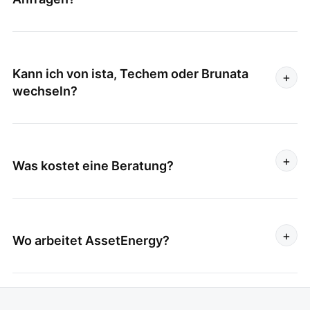
Werktags binnen 24 Stunden, garantiert von einem
Menschen. Bei dringenden Bestandskunden-Anfragen oft
schneller.
Kann ich von ista, Techem oder Brunata
+
wechseln?
In den meisten Fällen ja. Wir prüfen Ihren bestehenden
Vertrag kostenlos und übernehmen den Wechselprozess.
+
Was kostet eine Beratung?
Die Erstberatung und die Vertragsprüfung sind immer
kostenlos. Erst wenn Sie sich entscheiden, fallen Kosten
an, und auch dann ohne Setup-Gebühren.
+
Wo arbeitet AssetEnergy?
Bundesweit. Service-Partner für die Montage haben wir
in allen Regionen Deutschlands. Hauptsitz und Server in
Bayern.