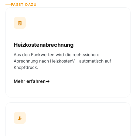
Wohnungszutritt. Ältere Geräte tauschen wir komplett
PASST DAZU
koordiniert – Details auf der Wechselservice-Seite.
🧾
Heizkostenabrechnung
Aus den Funkwerten wird die rechtssichere
Abrechnung nach HeizkostenV – automatisch auf
Knopfdruck.
Mehr erfahren
📡